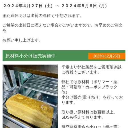
２０２４年４月２７日（土） ～ ２０２４年５月６日（月）
また連休明けは出荷の混雑 が予想されます。
ご希望の出荷日に添えない場合がございますので、お早めのご注文
を
お願い申し上げます。
原材料小分け販売実施中
2023年12月25日
平素より弊社製品をご愛用頂き誠
に有難うございます。
弊社では原材料（ポリマー・薬
品・可塑剤・カ―ボンブラック
他）
小分け販売(量り売り）を行ってお
ります。
取り扱い原材料は数百種以上。
SDSも揃えております。
研究開発用途や小ロット練の声に