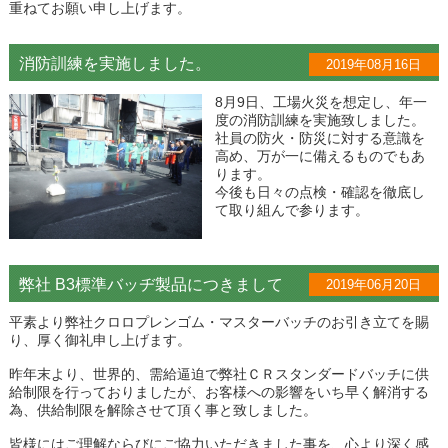
重ねてお願い申し上げます。
消防訓練を実施しました。
2019年08月16日
8月9日、工場火災を想定し、年一
度の消防訓練を実施致しました。
社員の防火・防災に対する意識を
高め、万が一に備えるものでもあ
ります。
今後も日々の点検・確認を徹底し
て取り組んで参ります。
弊社 B3標準バッヂ製品につきまして
2019年06月20日
平素より弊社クロロプレンゴム・マスターバッチのお引き立てを賜
り、厚く御礼申し上げます。
昨年末より、世界的、需給逼迫で弊社ＣＲスタンダードバッチに供
給制限を行っておりましたが、お客様への影響をいち早く解消する
為、供給制限を解除させて頂く事と致しました。
皆様にはご理解ならびにご協力いただきました事を、心より深く感