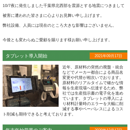
10/7夜に発生しました千葉県北西部を震源とする地震につきまして
被害に遭われた皆さまに心よりお見舞い申し上げます。
弊社設備、人員には現在のところ大きな影響はございません。
今後とも変わらぬご愛顧を賜ります様お願い申し上げます。
タブレット導入開始
2021年09月17日
近年、原材料の突然の廃盤・統合
などでメーカー都合による商品名
変更や代替が相次いでおります。
原材料のリアルタイムで確かな情
報を生産現場へ伝達するため、弊
社では生産指示書の電子化を進め
ています。タブレットの導入によ
り材料計量時のエラーを大幅に削
減する事やペーパレスによるコス
ト削減も期待できると考えております。